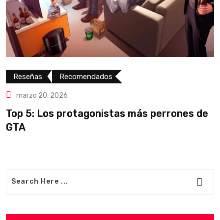
Reseñas
Recomendados
marzo 20, 2026
Top 5: Los protagonistas más perrones de
R
GTA
(