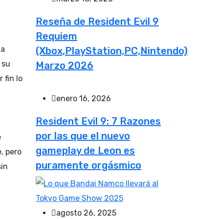
Reseña de Resident Evil 9
Requiem
La
(Xbox,PlayStation,PC,Nintendo)
 su
Marzo 2026
 fin lo
enero 16, 2026
Resident Evil 9: 7 Razones
por las que el nuevo
e
gameplay de Leon es
, pero
puramente orgásmico
sin
agosto 26, 2025