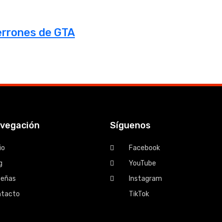
errones de GTA
vegación
Síguenos
io
Facebook
g
YouTube
señas
Instagram
ntacto
TikTok