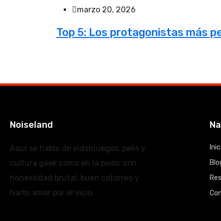
marzo 20, 2026
Top 5: Los protagonistas más p
Noiseland
Na
Inic
Aquí se habla de videojuegos, pelis y
cultura geek como en la peda: con
Blo
honestidad brutal, buen cotorreo y
Re
harto amor por el vicio.
Co